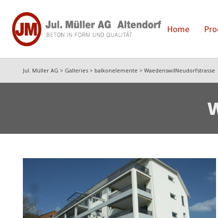
Home
Pro
Jul. Müller AG
>
Galleries
>
balkonelemente
>
WaedenswilNeudorfstrasse
W