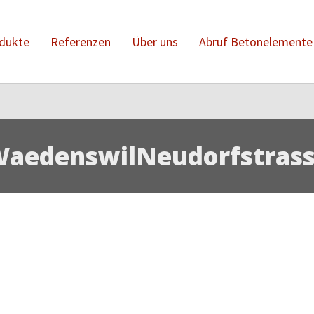
dukte
Referenzen
Über uns
Abruf Betonelemente
aedenswilNeudorfstras